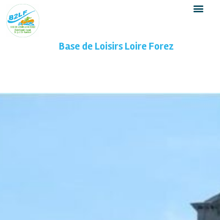
Base de Loisirs Loire Forez