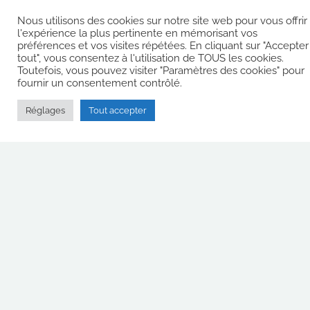
Vogalonga
pour les Amarose’s :
Nous utilisons des cookies sur notre site web pour vous offrir
un défi, une réussite !
Site de
l'expérience la plus pertinente en mémorisant vos
l'association
préférences et vos visites répétées. En cliquant sur "Accepter
4ème édition pour
Amaroses
tout", vous consentez à l'utilisation de TOUS les cookies.
les Amarose’s / B2LF
Toutefois, vous pouvez visiter "Paramètres des cookies" pour
fournir un consentement contrôlé.
32km à la pagaie sur
Réglages
Tout accepter
la lagune de Venise
et la traversée du
Grand Canal.
Soleil, effort, bonheur
et émotion !
Bravo aux filles pour
leur volonté et leur
endurance et à Cyril,
Patrick et Yannick de
les avoir