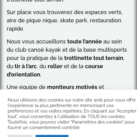
Sur place vous trouverez des espaces verts,
aire de pique nique, skate park, restauration
rapide
Nous vous accueillons
toute l’année
au sein
du club canoë kayak et de la base multisports
pour la pratique de la
trottinette tout terrain
,
du
tir à l’arc
, du
roller
et de la
course
d’orientation
.
Une équipe de
moniteurs
motivés
et
passionnés
vous guidera dans la découverte
Nous utilisons des cookies sur notre site web pour vous offrir
de nouveaux espaces naturels et d’activités
l'expérience la plus pertinente en mémorisant vos
préférences et vos visites répétées. En cliquant sur "Accepter
sportives de pleine nature
accessible à tous
tout", vous consentez à l'utilisation de TOUS les cookies.
publics
.
Toutefois, vous pouvez visiter "Paramètres des cookies" pour
fournir un consentement contrôlé.
Nous proposons des
animations
pour les