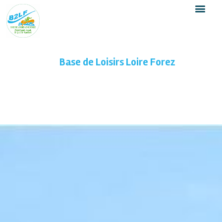
Base de Loisirs Loire Forez